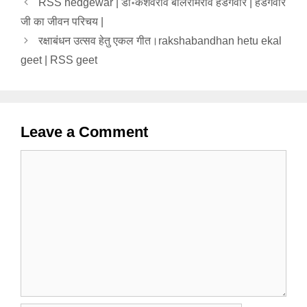
RSS hedgewar | डॉ॰केशवराव बलिरामराव हेडगेवार | हेडगेवार
जी का जीवन परिचय |
रक्षाबंधन उत्सव हेतु एकल गीत।rakshabandhan hetu ekal
geet | RSS geet
Leave a Comment
Comment