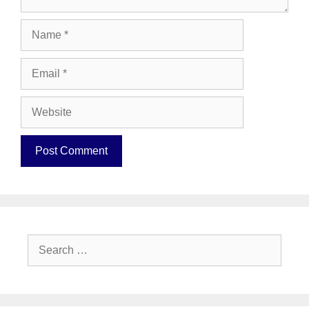
Name
Email
Website
Search
for: