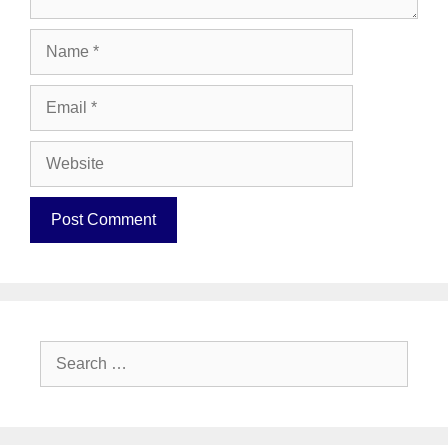
Name
Email
Website
Search
for: