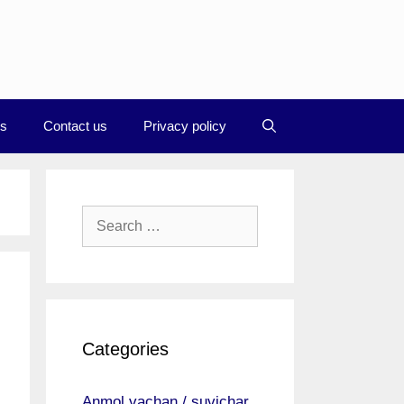
Us
Contact us
Privacy policy
Search
for:
Categories
Anmol vachan / suvichar