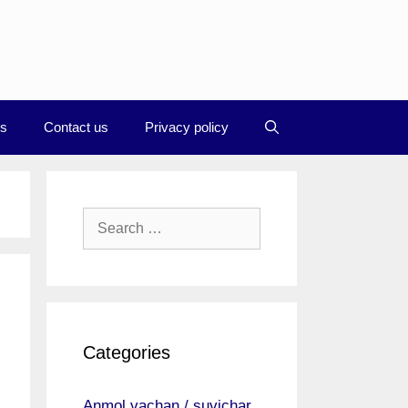
Us
Contact us
Privacy policy
Search
for:
Categories
।
Anmol vachan / suvichar