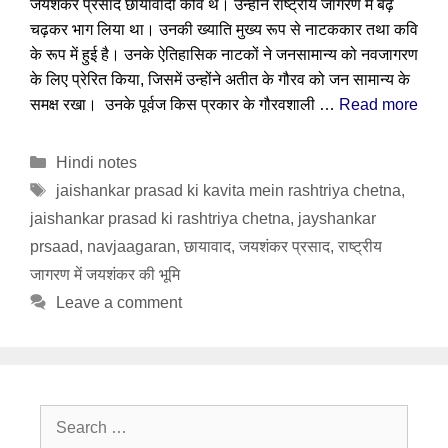
जयशंकर प्रसाद छायावादी कवि थे। उन्होंने राष्ट्रीय जागरण में बढ़
चढ़कर भाग लिया था। उनकी ख्याति मुख्य रूप से नाटककार तथा कवि
के रूप में हुई है। उनके ऐतिहासिक नाटकों ने जनसामान्य को नवजागरण
के लिए प्रेरित किया, जिसमें उन्होंने अतीत के गौरव को जन सामान्य के
समक्ष रखा। उनके पूर्वज किस प्रकार के गौरवशाली …
Read more
Categories
Hindi notes
Tags
jaishankar prasad ki kavita mein rashtriya chetna
,
jaishankar prasad ki rashtriya chetna
,
jayshankar
prsaad
,
navjaagaran
,
छायावाद
,
जयशंकर प्रसाद
,
राष्ट्रीय
जागरण में जयशंकर की भूमि
Leave a comment
Search
for: