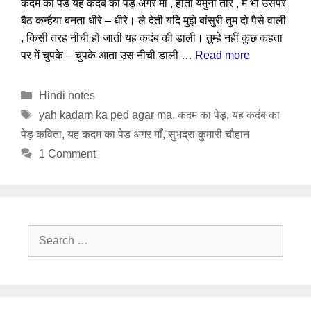
कदम का पेड यह कदंब का पेड़ अगर माँ , होता यमुना तीरे , में भी उसपर
बैठ कन्हैया बनता धीरे – धीरे। ले देती यदि मुझे बांसुरी तुम दो पैसे वाली
, किसी तरह नीची हो जाती यह कदंब की डाली। तुम्हे नहीं कुछ कहता
पर में चुपके – चुपके आता उस नीची डाली …
Read more
Categories
Hindi notes
Tags
yah kadam ka ped agar ma
,
कदम का पेड़
,
यह कदंब का
पेड़ कविता
,
यह कदम का पेड अगर माँ
,
सुभद्रा कुमारी चौहान
1 Comment
Search
for: