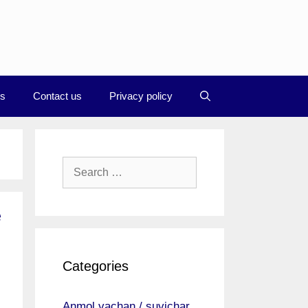
Us
Contact us
Privacy policy
Search
for:
e
Categories
Anmol vachan / suvichar