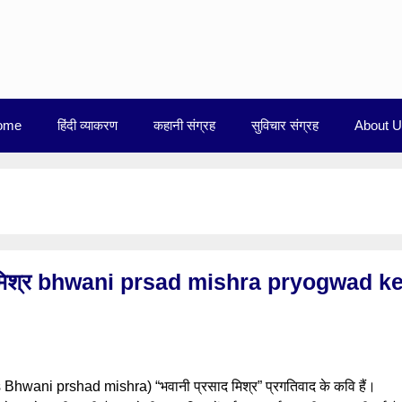
ome
हिंदी व्याकरण
कहानी संग्रह
सुविचार संग्रह
About 
ाद मिश्र bhwani prsad mishra pryogwad k
s Bhwani prshad mishra) “भवानी प्रसाद मिश्र” प्रगतिवाद के कवि हैं।