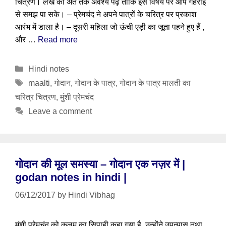
चित्रण। लेख को अंत तक अवश्य पढ़ें ताकि इस विषय पर आप गहराई
से समझ पा सके। – प्रेमचंद ने अपने पात्रों के चरित्र पर प्रकाश
आरंभ में डाला है। – दूसरी महिला जो ऊंची एड़ी का जूता पहने हुए हैं ,
और …
Read more
Categories
Hindi notes
Tags
maalti
,
गोदान
,
गोदान के पात्र
,
गोदान के पात्र मालती का
चरित्र चित्रण
,
मुंशी प्रेमचंद
Leave a comment
गोदान की मूल समस्या – गोदान एक नज़र में |
godan notes in hindi |
06/12/2017
by
Hindi Vibhag
मुंशी प्रेमचंद को कलम का सिपाही कहा गया है, उन्होंने उपन्यास तथा