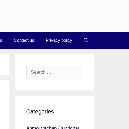
Us
Contact us
Privacy policy
Search
for:
Categories
Anmol vachan / suvichar