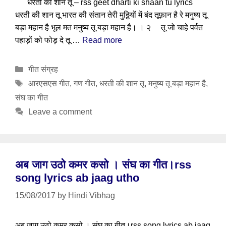
धरती की शान तू – rss geet dharti ki shaan tu lyrics
धरती की शान तू भारत की संतान तेरी मुठ्ठियों में बंद तूफ़ान है रे मनुष्य तू
बड़ा महान है भूल मत मनुष्य तू बड़ा महान है। । २ तू जो चाहे पर्वत
पहाड़ों को फोड़ दे तू …
Read more
Categories
गीत संग्रह
Tags
आरएसएस गीत
,
गण गीत
,
धरती की शान तू
,
मनुष्य तू बड़ा महान है
,
संघ का गीत
Leave a comment
अब जाग उठो कमर कसो । संघ का गीत।rss
song lyrics ab jaag utho
15/08/2017
by
Hindi Vibhag
अब जाग उठो कमर कसो । संघ का गीत।rss song lyrics ab jaag