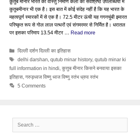
क़ुतुब मीनार भारत की वास्तु निर्माण कला की सर्वश्रेष्ठ उपलब्धियों में
कुतुबमीनार भी एक है। इस बात में कोई संदेह नहीं है कि यह भारत के
महत्वपूर्ण स्मारकों में से एक है। 72.5 मीटर ऊंची यह गगनचुंबी इमारत
परिष्कृत रूप से गोल लाल पत्थरों एवं संगमरमर से निर्मित है। धरातल
पर इसका परिमाप 13.54 मीटर …
Read more
Categories
दिल्ली दर्शन दिल्ली का इतिहास
Tags
delhi darshan
,
qutub minar history
,
qutub minar ki
full information in hindi
,
कुत्तुब मीनार किसने बनवाया इसका
इतिहास
,
गरुड़ध्वज विष्णु ध्वज विष्णु स्तंभ ध्रुव स्तंभ
5 Comments
Search
for: