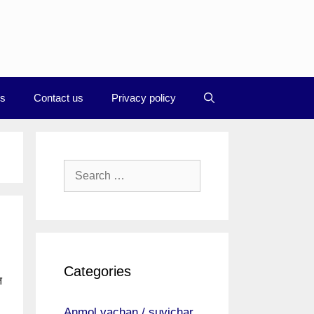
Us
Contact us
Privacy policy
Search
for:
Categories
त
Anmol vachan / suvichar