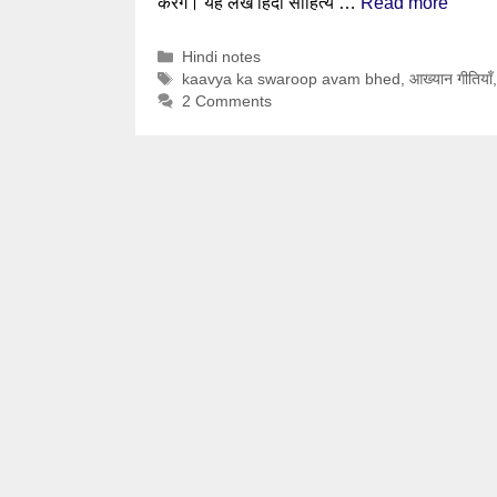
करेंगे। यह लेख हिंदी साहित्य …
Read more
Categories
Hindi notes
Tags
kaavya ka swaroop avam bhed
,
आख्यान गीतियाँ
2 Comments