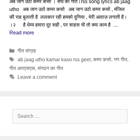
अब जाग उठो कमर कसो । संघ का गीत।rss song lyrics ab jaag
utho अब जाग उठो कमर कसो अब जाग उठो कमर कसो , मंजिल
की राह बुलाती है ललकार रही हमको दुनिया , भेरी आवाज़ लगाती है।
।२ है धेय्य हमारा दूर सही , पर साहस भी तो क्या काम है …
Read more
Categories
गीत संग्रह
Tags
ab jaag utho kamar kaso rss geet
,
कमर कसो
,
गण गीत
,
गीत आरएसएस
,
संगठन का गीत
Leave a comment
Search
for: