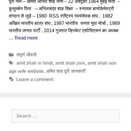
पूरा नाम – अमित अनिल शाह जन्म – 22 अक्टूबर 1964 मुंबई माता –
कुसुमबेन पिता – अनिलचंद्र शाह शिक्षा – स्नातक बायोकेमेस्ट्री
संगठन से जुड़े – 1980 RSS राष्ट्रिय स्वयंसेवक संघ , 1982
अखिल भारतीय क्षात्र संघ , 1987 भारतीय जनता युवा मोर्चा , 1989
भारतीय जनता पार्टी , 2014 गुजरात क्रिकेट एसोसिएसन का अध्यक्ष
…
Read more
Categories
संपूर्ण जीवनी
Tags
amit shah in hindi
,
amit shah jivni
,
amit shah son
age wife website
,
अमित शाह पूरी जानकारी
Leave a comment
Search
for: