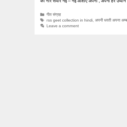
की नीर सँवारे नई – नई आशाएं अपनी , अपना हर उ
Categories
गीत संग्रह
Tags
rss geet collection in hindi
,
अपनी धरती अपना अम्
Leave a comment