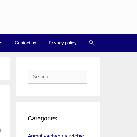
Us
Contact us
Privacy policy
Search
for:
Categories
ं
Anmol vachan / suvichar