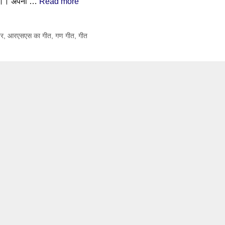
थान।। अपनी …
Read more
बर
,
आरएसएस का गीत
,
गण गीत
,
गीत