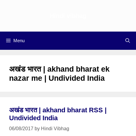
Skip
to
Hindi vibhag
content
Menu
अखंड भारत | akhand bharat ek
nazar me | Undivided India
अखंड भारत | akhand bharat RSS |
Undivided India
06/08/2017
by
Hindi Vibhag